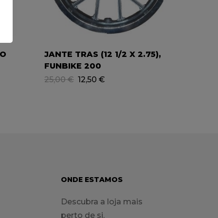
RO
JANTE TRAS (12 1/2 X 2.75),
RODA 
FUNBIKE 200
(70/1
125
25,00
€
12,50
€
99,90
ONDE ESTAMOS
Descubra a loja mais
perto de si.