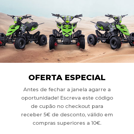
 47cc-49cc
RODUTOS RELACIONAD
OFERTA ESPECIAL
LD
OUT
SOLD
OUT
Antes de fechar a janela agarre a
oportunidade! Escreva este código
de cupão no checkout para
receber 5€ de desconto, válido em
compras superiores a 10€.