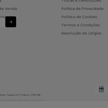
a
Trocas e Devoluções
de Venda
Politica de Privacidade
nnosco
Política de Cookies
Termos e Condições
Resolução de Litígios
rdia, Tapada Antº Ribeiro, 2135-038
 incluem I.V.A. à taxa legal em vigor e
onsabiliza por eventuais erros