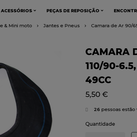
 ACESSÓRIOS
PEÇAS DE REPOSIÇÃO
ENCONTR
ke & Mini moto
Jantes e Pneus
Camara de Ar 90/65-
CAMARA DE
110/90-6.
49CC
5,50
€
26
pessoas estão 
Quantidade