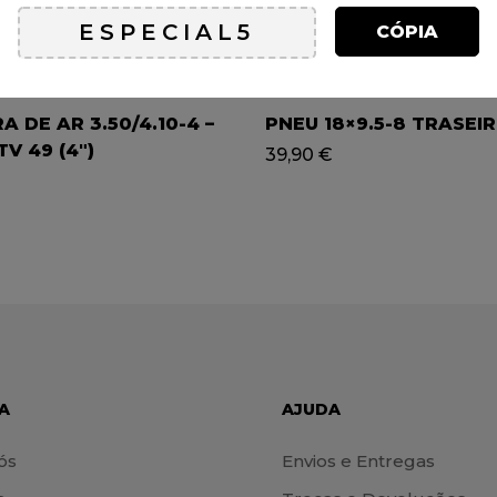
CÓPIA
 DE AR 3.50/4.10-4 –
PNEU 18×9.5-8 TRASEI
TV 49 (4″)
39,90
€
A
AJUDA
ós
Envios e Entregas