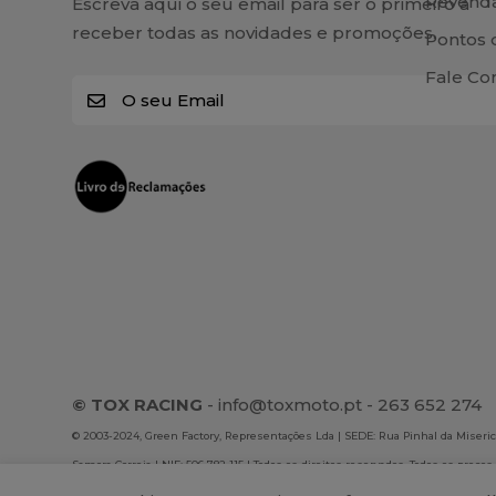
Revend
Escreva aqui o seu email para ser o primeiro a
receber todas as novidades e promoções.
Pontos 
Fale Co
E
m
a
i
l
*
© TOX RACING
-
info@toxmoto.pt
- 263 652 274
© 2003-2024, Green Factory, Representações Lda | SEDE: Rua Pinhal da Misericó
Samora Correia | NIF: 506 782 115 | Todos os direitos reservados. Todos os preços
são exclusivos da loja online. A Green Factory, Representações Lda não se resp