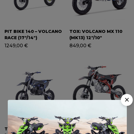
PIT BIKE 140 – VOLCANO
TOX: VOLCANO MX 110
RACE (17″/14″)
(MK13) 12″/10″
1249,00
€
849,00
€
TOX: VOLCANO MX 125
TOX: VOLCANO RACE XL