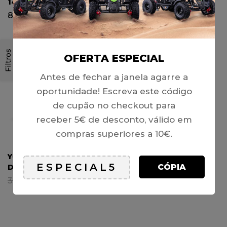
14″/12″
140 19″/16″
899,00
€
1349,00
€
Filtros
-10%
OFERTA ESPECIAL
Antes de fechar a janela agarre a
oportunidade! Escreva este código
de cupão no checkout para
receber 5€ de desconto, válido em
compras superiores a 10€.
YCF: FACTORY SP3 190
CÓPIA
DAYTONA
3399,00
€
3049,00
€