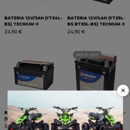
BATERIA 12V/3AH (YTX4L-
BATERIA 12V/4AH (YTX5L-
BS) TECNIUM ®
BS BTX5L-BS) TECNIUM ®
24,90
€
24,90
€
SOLD
OUT
BATERIA 12V/6AH
BATERIA 12V/6AH (YTX7L-
(YTX7A-BS), SCOOTER
BS) TECNIUM ®
TECNIUM ®
32,90
€
40,00
€