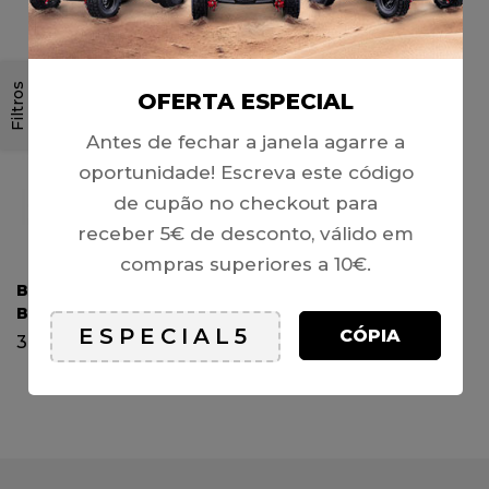
SOLD
OUT
Filtros
OFERTA ESPECIAL
Antes de fechar a janela agarre a
oportunidade! Escreva este código
de cupão no checkout para
receber 5€ de desconto, válido em
compras superiores a 10€.
BATERIA 12V/9AH (CB9L-
B / BB9-B) TECNIUM ®
CÓPIA
34,90
€