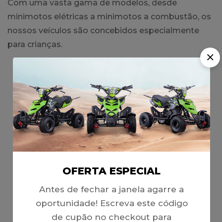
Com uma vasta gama de modelos, desde
minimotos elétricas a minimotos a combustão, os
nossos veículos são concebidos especialmente
para crianças.
UMA MARCA DE CONFIANÇA
OFERTA ESPECIAL
GARANTIA DE 3 ANOS
Antes de fechar a janela agarre a
Fabrico de acordo com os padrões de
oportunidade! Escreva este código
qualidade atuais.
de cupão no checkout para