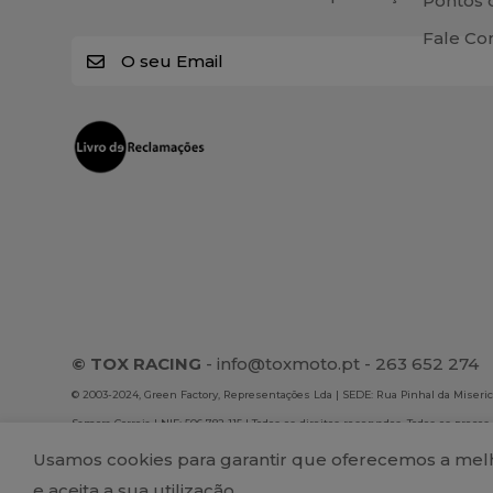
Pontos 
Fale Co
E
m
a
i
l
*
© TOX RACING
-
info@toxmoto.pt
- 263 652 274
© 2003-2024, Green Factory, Representações Lda | SEDE: Rua Pinhal da Misericó
Samora Correia | NIF: 506 782 115 | Todos os direitos reservados. Todos os preços
são exclusivos da loja online. A Green Factory, Representações Lda não se resp
Usamos cookies para garantir que oferecemos a melho
publicados no site.
e aceita a sua utilização.