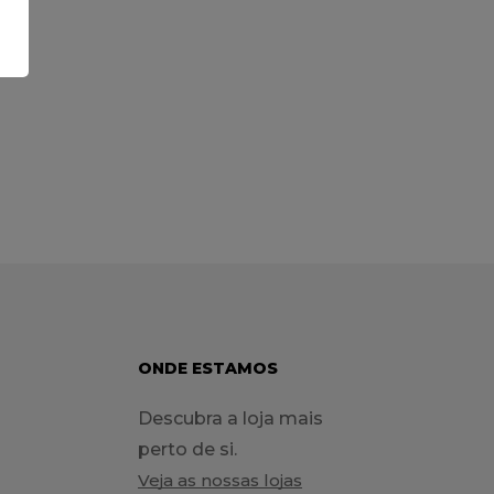
ONDE ESTAMOS
Descubra a loja mais
perto de si.
Veja as nossas lojas