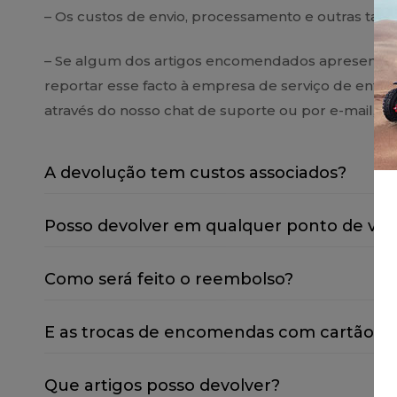
– Os custos de envio, processamento e outras taxas
– Se algum dos artigos encomendados apresentar
reportar esse facto à empresa de serviço de entreg
através do nosso chat de suporte ou por e-mail, i
A devolução tem custos associados?
Posso devolver em qualquer ponto de ven
Como será feito o reembolso?
E as trocas de encomendas com cartão p
Que artigos posso devolver?