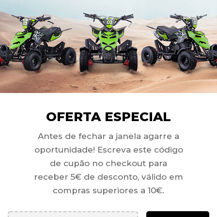
 adicionais não são reembolsáveis.
 danos graves no momento da entrega, deverás
as e contactar o nosso Serviço de Apoio ao Cliente
nfo@toxmoto.pt
OFERTA ESPECIAL
da ?
Antes de fechar a janela agarre a
oportunidade! Escreva este código
de cupão no checkout para
receber 5€ de desconto, válido em
resente?
compras superiores a 10€.