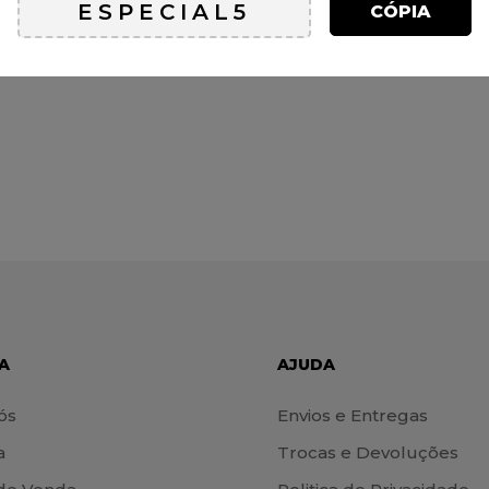
CÓPIA
A
AJUDA
ós
Envios e Entregas
a
Trocas e Devoluções