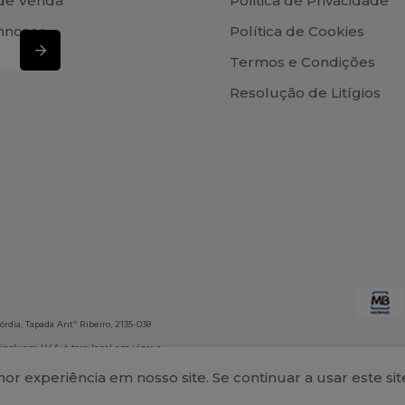
de Venda
Politica de Privacidade
nnosco
Política de Cookies
Termos e Condições
Resolução de Litígios
rdia, Tapada Antº Ribeiro, 2135-038
 incluem I.V.A. à taxa legal em vigor e
onsabiliza por eventuais erros
r experiência em nosso site. Se continuar a usar este s