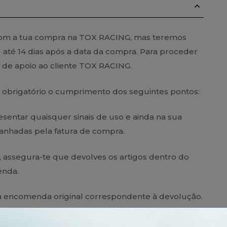
com a tua compra na TOX RACING, mas teremos
) até 14 dias após a data da compra. Para proceder
a de apoio ao cliente TOX RACING.
 é obrigatório o cumprimento dos seguintes pontos:
sentar quaisquer sinais de uso e ainda na sua
nhadas pela fatura de compra.
, assegura-te que devolves os artigos dentro do
enda.
 da encomenda original correspondente à devolução.
 pessoal.