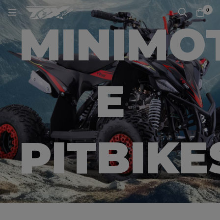
0
MINIMO
E
PITBIKE