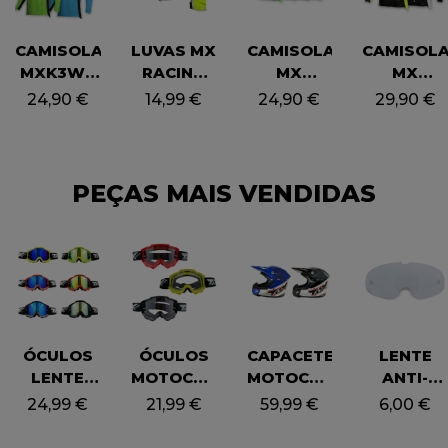
CAMISOLA
LUVAS MX
CAMISOLA
CAMISOL
MXK3W -
RACING
MX
MX
TOX
CRIANÇA
RACING
RACING
24,90
€
14,99
€
24,90
€
29,90
€
RACING
– TOX
CRIANÇA
ADULTO –
(CRIANÇA)
– TOX
TOX
PEÇAS MAIS VENDIDAS
ÓCULOS
ÓCULOS
CAPACETE
LENTE
LENTE
MOTOCROSS
MOTOCROSS
ANTI-
ESPELHADA
(LENTE
– TOX
EMBACIA
24,99
€
21,99
€
59,99
€
6,00
€
TOX
INCOLOR)
RACING
INCOLOR
RACING
– TOX
(ADULTO)
– TOX