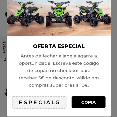
Filtros
OFERTA ESPECIAL
ESCAPE (COMPLETO),
ESCAPE (K1-02)
TOX (SPEEDBIRD A110) /
VOLCANO 110 DBK12
Antes de fechar a janela agarre a
ATV 110-125
39,00
€
40,00
€
oportunidade! Escreva este código
de cupão no checkout para
receber 5€ de desconto, válido em
compras superiores a 10€.
CÓPIA