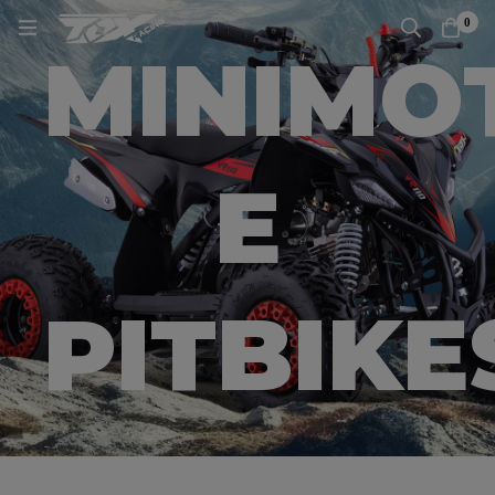
0
MINIMO
E
PITBIKE