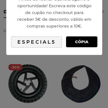
oportunidade! Escreva este código
DETALHES
AVISO IMPORTANTE
REVI
de cupão no checkout para
receber 5€ de desconto, válido em
compras superiores a 10€.
Câmara de Ar 3.50/4.10-4 – mini-ATV 49 (4″)
CÓPIA
PRODUTOS RELACIONADOS
-50%