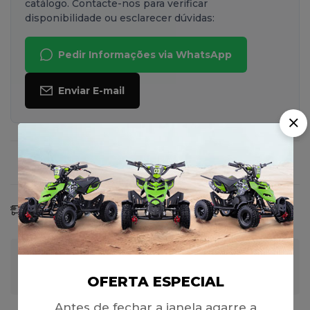
catálogo. Contacte-nos para verificar
disponibilidade ou esclarecer dúvidas:
Pedir Informações via WhatsApp
Enviar E-mail
Faça uma Pergunta
Compartilhar
Previsão De Entrega:
09 - 16 Ago, 2026
OFERTA ESPECIAL
Garantia de Pagamento 100% Seguro
Antes de fechar a janela agarre a