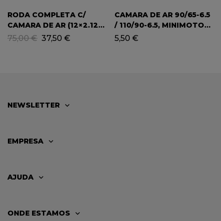
RODA COMPLETA C/
CAMARA DE AR 90/65-6.5
CAMARA DE AR (12×2.125)
/ 110/90-6.5, MINIMOTO
– DIK DIK
47CC-49CC
75,00
€
37,50
€
5,50
€
NEWSLETTER
EMPRESA
AJUDA
ONDE ESTAMOS