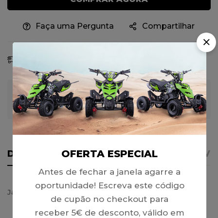
Faça uma Pergunta
Compartilhar
Previsão De Entrega:
06 - 13 Ago, 2026
Garantia de Pagamento 100% Seguro
OFERTA ESPECIAL
DETALHES
AVISO IMPORTANTE
REVI
Antes de fechar a janela agarre a
oportunidade! Escreva este código
Jante 19×7-8 Frontal (4 Furos)(Preto) – Tox / ATV
de cupão no checkout para
receber 5€ de desconto, válido em