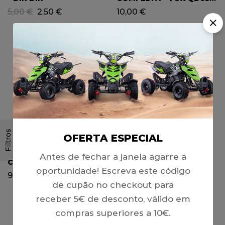
49
5,00
€
2,50
€
10,00
€
Filtros
OFERTA ESPECIAL
PROTEÇÃO DE
TENSOR DE CORRENTE
Antes de fechar a janela agarre a
CORRENTE, PITBIKE
(KIT COMPLETO)
oportunidade! Escreva este código
(MD02)
SUPERMOTARD 49
9,90
€
10,00
€
de cupão no checkout para
receber 5€ de desconto, válido em
compras superiores a 10€.