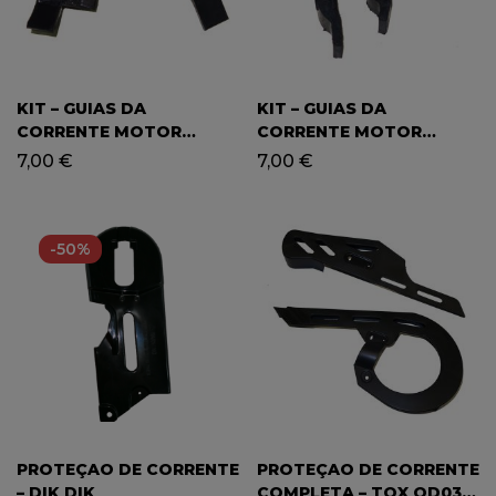
KIT – GUIAS DA
KIT – GUIAS DA
CORRENTE MOTOR
CORRENTE MOTOR
ARRANQUE (P/ BAIXO)
ARRANQUE (P/ CIMA) ATV
7,00
€
7,00
€
YCF / ATV 90/110
90/110
-50%
PROTEÇAO DE CORRENTE
PROTEÇAO DE CORRENTE
– DIK DIK
COMPLETA – TOX QD03 /