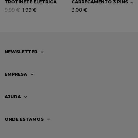
TROTINETE ELETRICA
CARREGAMENTO 3 PINS /
MINI-ATVS / TROTINETES
9,99
€
1,99
€
3,00
€
NEWSLETTER
EMPRESA
AJUDA
ONDE ESTAMOS