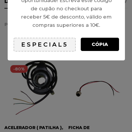
oportunidade! Escreva este código
DETALHES
AVISO IMPORTANTE
REVI
de cupão no checkout para
receber 5€ de desconto, válido em
Proteçao de Corrente Completa – TOX QD03 / 49
compras superiores a 10€.
CÓPIA
PRODUTOS RELACIONADOS
-80%
ACELERADOR ( PATILHA ),
FICHA DE