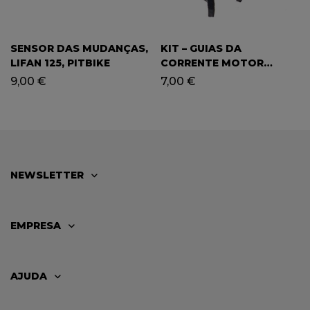
SENSOR DAS MUDANÇAS,
KIT – GUIAS DA
LIFAN 125, PITBIKE
CORRENTE MOTOR
ARRANQUE (P/ CIMA) ATV
9,00
€
7,00
€
90/110
NEWSLETTER
EMPRESA
AJUDA