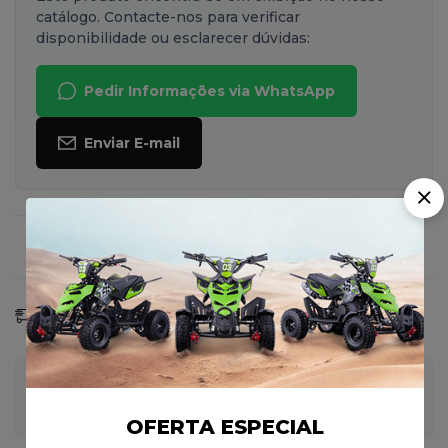
catálogo. Contacte-nos para verificar
disponibilidade ou esclarecer dúvidas:
Pedir Informações via WhatsApp
Enviar E-mail
Faça uma Pergunta
Compartilhar
Previsão De Entrega:
07 - 14 Ago, 2026
Garantia de Pagamento 100% Seguro
OFERTA ESPECIAL