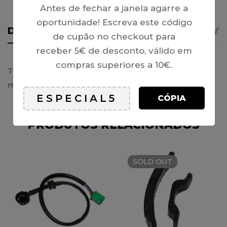
Antes de fechar a janela agarre a
oportunidade! Escreva este código
DETALHES
AVISO IMPORTANTE
REVI
de cupão no checkout para
receber 5€ de desconto, válido em
compras superiores a 10€.
Tensor de Corrente (não inclui mola), mini ATV49 /
minimotard 49
CÓPIA
PRODUTOS RELACIONADOS
SOLD
OUT