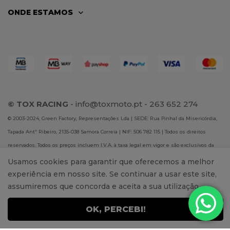
ONDE ESTAMOS
© TOX RACING
-
info@toxmoto.pt
- 263 652 274
© 2003-2024, Green Factory, Representações Lda | SEDE: Rua Pinhal da Misericórdia,
Tapada Antº Ribeiro, 2135-038 Samora Correia | NIF: 506 782 115 | Todos os direitos
reservados. Todos os preços incluem I.V.A. à taxa legal em vigor e são exclusivos da
loja online. A Green Factory, Representações Lda não se responsabiliza por eventuais
Usamos cookies para garantir que oferecemos a melhor
erros publicados no site.
experiência em nosso site. Se continuar a usar este site,
assumiremos que concorda e aceita a sua utilização.
OK, PERCEBI!
0
0