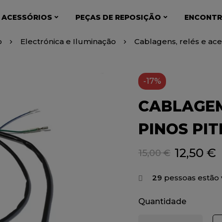
 ACESSÓRIOS
PEÇAS DE REPOSIÇÃO
ENCONTR
o
Electrónica e Iluminação
Cablagens, relés e ace
-17%
CABLAGEM
PINOS PIT
12,50
€
15,00
€
29
pessoas estão 
Quantidade