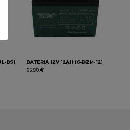
7L-BS)
BATERIA 12V 12AH (6-DZM-12)
BOBIN
MINI-
65,90
€
15,00
€