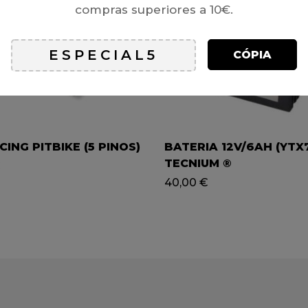
compras superiores a 10€.
CÓPIA
CING PITBIKE (5 PINOS)
BATERIA 12V/6AH (YTX
TECNIUM ®
€
40,00
€