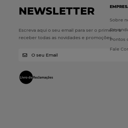
EMPRES
NEWSLETTER
Sobre n
Revend
Escreva aqui o seu email para ser o primeiro a
receber todas as novidades e promoções.
Pontos 
Fale Co
E
m
a
i
l
*