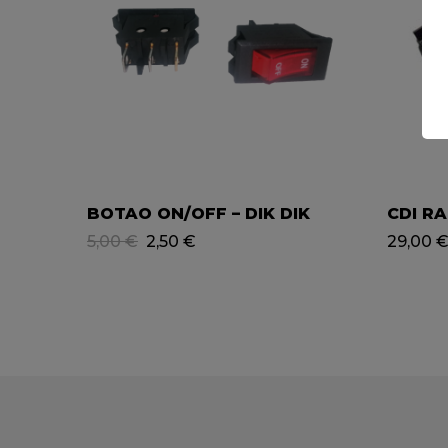
BOTAO ON/OFF – DIK DIK
CDI RA
5,00
€
2,50
€
29,00