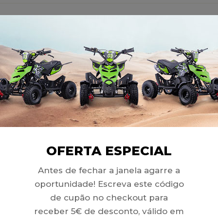
ltas e Motor para CDI 5 Pinos
 manual
RODUTOS RELACIONAD
OFERTA ESPECIAL
Antes de fechar a janela agarre a
oportunidade! Escreva este código
SOLD
OUT
de cupão no checkout para
receber 5€ de desconto, válido em