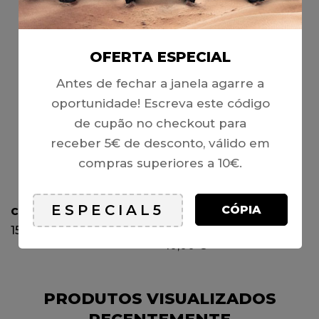
PRODUTOS RELACIONADOS
OFERTA ESPECIAL
SOLD
OUT
Antes de fechar a janela agarre a
oportunidade! Escreva este código
de cupão no checkout para
receber 5€ de desconto, válido em
compras superiores a 10€.
CÓPIA
CDI PIT BIKE (5 PINS)
CHAVE DE IGNIÇÃO (2
FIOS) – UNIVERSAL
15,00
€
10,00
€
PRODUTOS VISUALIZADOS