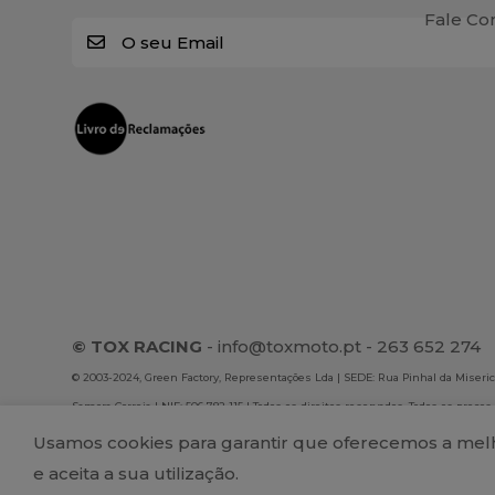
Fale Co
E
m
a
i
l
*
© TOX RACING
-
info@toxmoto.pt
- 263 652 274
© 2003-2024, Green Factory, Representações Lda | SEDE: Rua Pinhal da Misericó
Samora Correia | NIF: 506 782 115 | Todos os direitos reservados. Todos os preços
são exclusivos da loja online. A Green Factory, Representações Lda não se resp
Usamos cookies para garantir que oferecemos a melho
publicados no site.
e aceita a sua utilização.