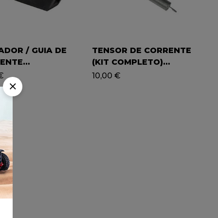
ADOR / GUIA DE
TENSOR DE CORRENTE
ENTE
(KIT COMPLETO)
RÇADO) – (YC110-
SUPERMOTARD 49
€
10,00
€
 – PITBIKE / YCF
TORY 2012-2016)