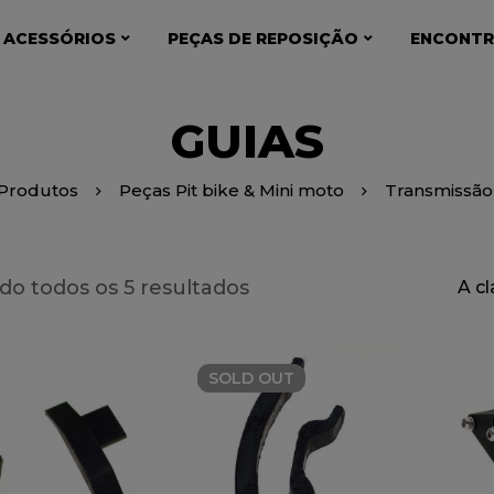
 ACESSÓRIOS
PEÇAS DE REPOSIÇÃO
ENCONTR
GUIAS
Produtos
Peças Pit bike & Mini moto
Transmissão
o todos os 5 resultados
A c
SOLD
OUT