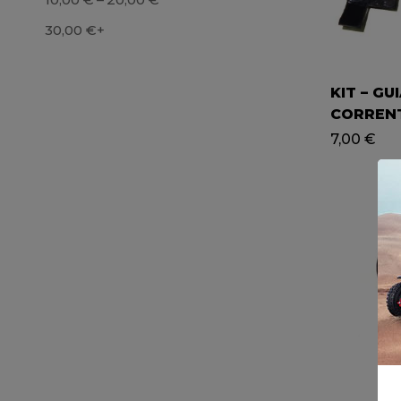
30,00
€
+
KIT – GU
CORREN
ARRANQU
7,00
€
YCF / AT