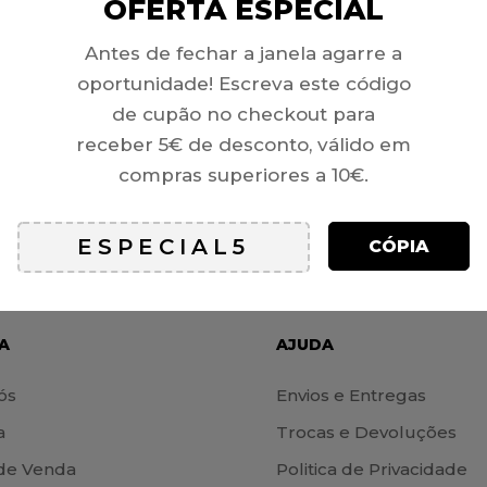
OFERTA ESPECIAL
DE CORRENTE
LUI MOLA),
Antes de fechar a janela agarre a
49 /
oportunidade! Escreva este código
ARD 49
de cupão no checkout para
receber 5€ de desconto, válido em
compras superiores a 10€.
CÓPIA
A
AJUDA
ós
Envios e Entregas
a
Trocas e Devoluções
de Venda
Politica de Privacidade