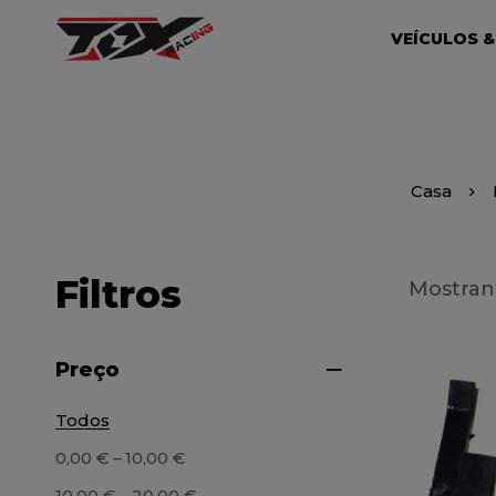
VEÍCULOS &
Casa
Filtros
Mostrand
Preço
Todos
–
0,00
€
10,00
€
–
10,00
€
20,00
€