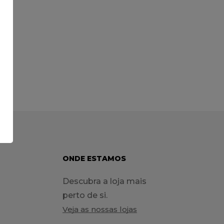
ONDE ESTAMOS
Descubra a loja mais
perto de si.
Veja as nossas lojas