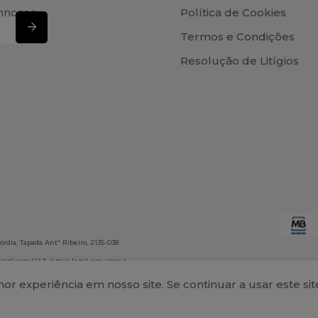
nnosco
Política de Cookies
Termos e Condições
Resolução de Litígios
rdia, Tapada Antº Ribeiro, 2135-038
 incluem I.V.A. à taxa legal em vigor e
onsabiliza por eventuais erros
r experiência em nosso site. Se continuar a usar este s