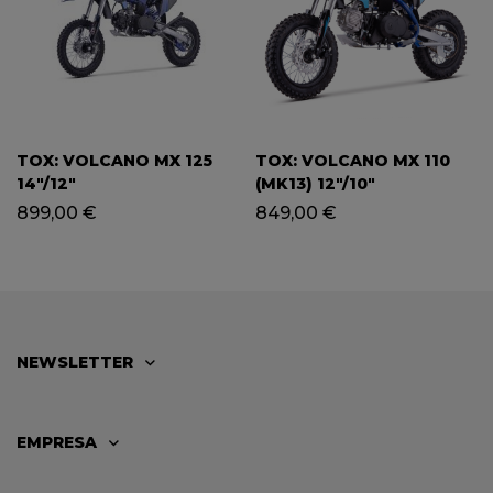
TOX: VOLCANO MX 125
TOX: VOLCANO MX 110
14″/12″
(MK13) 12″/10″
899,00
€
849,00
€
NEWSLETTER
EMPRESA