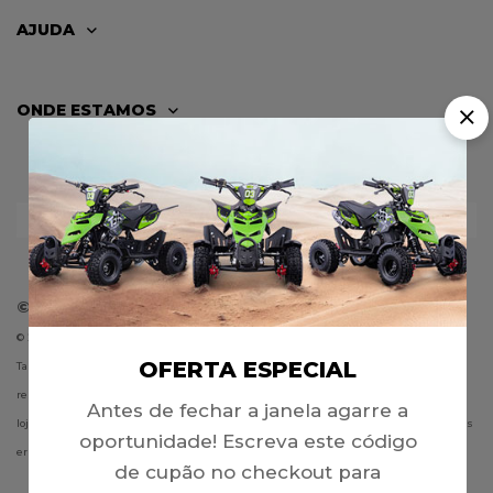
AJUDA
ONDE ESTAMOS
© TOX RACING
-
info@toxmoto.pt
- 263 652 274
© 2003-2024, Green Factory, Representações Lda | SEDE: Rua Pinhal da Misericórdia,
OFERTA ESPECIAL
Tapada Antº Ribeiro, 2135-038 Samora Correia | NIF: 506 782 115 | Todos os direitos
reservados. Todos os preços incluem I.V.A. à taxa legal em vigor e são exclusivos da
Antes de fechar a janela agarre a
loja online. A Green Factory, Representações Lda não se responsabiliza por eventuais
oportunidade! Escreva este código
erros publicados no site.
de cupão no checkout para