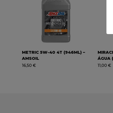
METRIC 5W-40 4T (946ML) –
MIRAC
AMSOIL
ÁGUA (
16,50
€
11,00
€