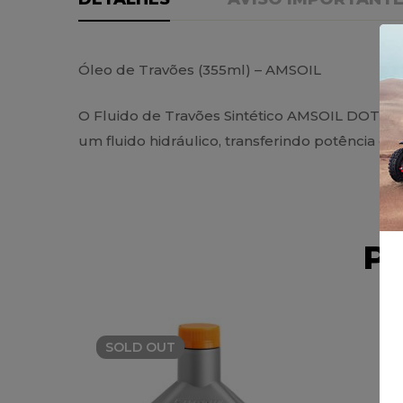
Óleo de Travões (355ml) – AMSOIL
O Fluido de Travões Sintético AMSOIL DOT 3 
um fluido hidráulico, transferindo potência 
P
SOLD
OUT