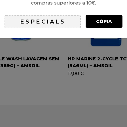
compras superiores a 10€.
CÓPIA
LE WASH LAVAGEM SEM
HP MARINE 2-CYCLE T
369G) – AMSOIL
(946ML) – AMSOIL
17,00
€