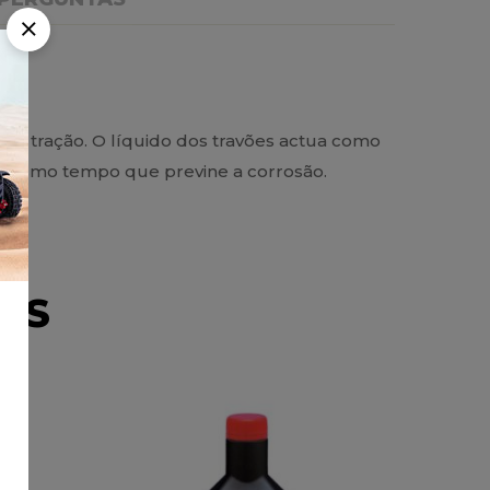
e tração. O líquido dos travões actua como
o mesmo tempo que previne a corrosão.
OS