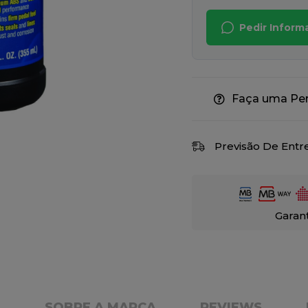
Pedir Infor
Faça uma Pe
Previsão De Entr
Garan
E
SOBRE A MARCA
REVIEWS