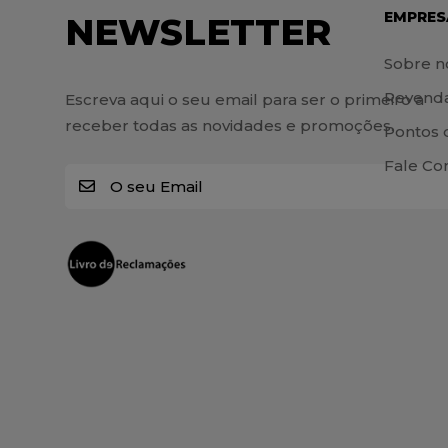
EMPRES
NEWSLETTER
Sobre n
Revend
Escreva aqui o seu email para ser o primeiro a
receber todas as novidades e promoções.
Pontos 
Fale Co
E
m
a
i
l
*