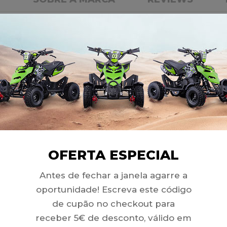
& 4 mantém o máximo desempenho do ABS e do controlo d
e lubrificando os componentes do sistema de travagem, a
RODUTOS RELACIONAD
OFERTA ESPECIAL
Antes de fechar a janela agarre a
oportunidade! Escreva este código
de cupão no checkout para
receber 5€ de desconto, válido em