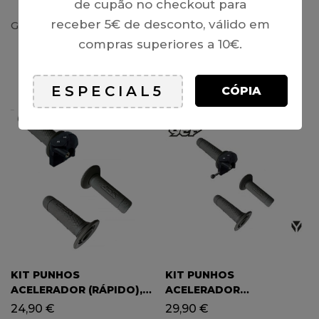
de cupão no checkout para
receber 5€ de desconto, válido em
Guiador ATV 49
compras superiores a 10€.
PRODUTOS RELACIONADOS
CÓPIA
KIT PUNHOS
KIT PUNHOS
ACELERADOR (RÁPIDO),
ACELERADOR
YCF / PITBIKE
(REGULÁVEL), YCF /
24,90
€
29,90
€