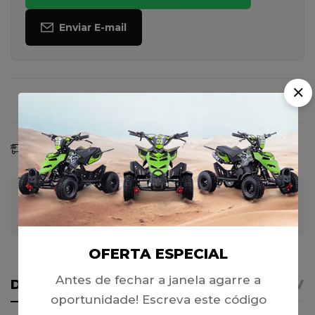
Enviar E-mail
Faça uma Pergunta
Compartilhar
Previsão De Entrega:
08 - 15 Ago, 2026
Garantia de Pagamento 100% Seguro
OFERTA ESPECIAL
Antes de fechar a janela agarre a
DETALHES
AVISO IMPORTANTE
REVI
oportunidade! Escreva este código