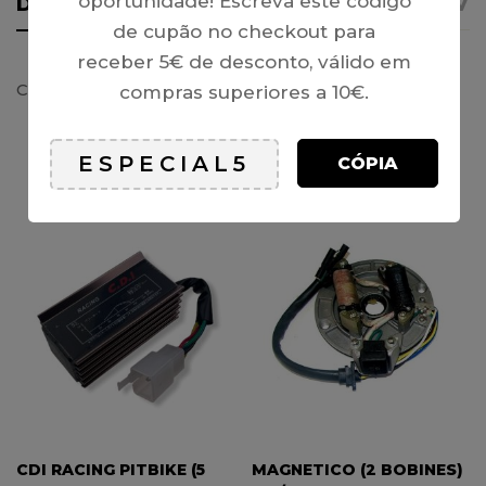
oportunidade! Escreva este código
DETALHES
AVISO IMPORTANTE
REVI
de cupão no checkout para
receber 5€ de desconto, válido em
Chave de Ignição (4 fios), ficha fêmea – UNIVERSAL
compras superiores a 10€.
CÓPIA
PRODUTOS RELACIONADOS
CDI RACING PITBIKE (5
MAGNETICO (2 BOBINES)