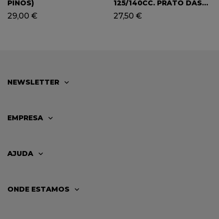
PINOS)
125/140CC. PRATO DAS
BOBINES C/ PICK-UP
29,00
€
27,50
€
NEWSLETTER
EMPRESA
AJUDA
ONDE ESTAMOS