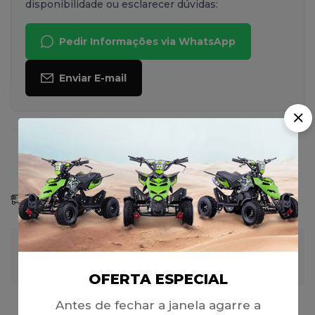
disponibilidade ou esclarecer dúvidas:
Pedir Informações via WhatsApp
Enviar E-mail
Faça uma Pergunta
Compartilhar
Previsão De Entrega:
08 - 15 Ago, 2026
Garantia de Pagamento 100% Seguro
OFERTA ESPECIAL
Antes de fechar a janela agarre a