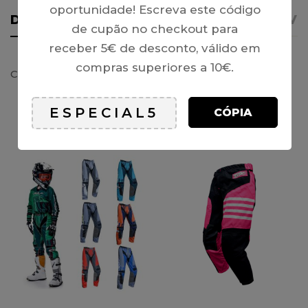
oportunidade! Escreva este código
DETALHES
AVISO IMPORTANTE
REVI
de cupão no checkout para
receber 5€ de desconto, válido em
compras superiores a 10€.
Camisola, WULFSPORT ® AZTEC (Vermelho)
CÓPIA
PRODUTOS RELACIONADOS