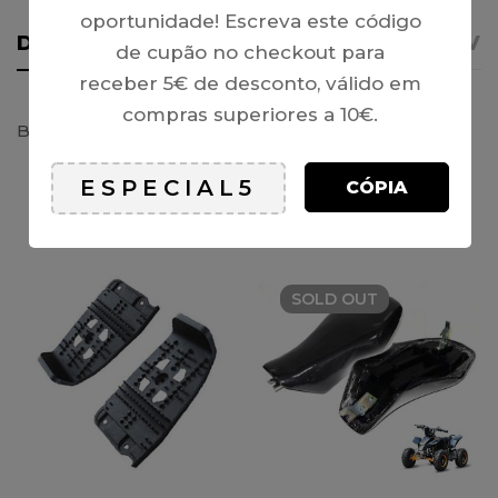
oportunidade! Escreva este código
DETALHES
AVISO IMPORTANTE
REVI
de cupão no checkout para
receber 5€ de desconto, válido em
compras superiores a 10€.
Banco – Tox (Raptor QD03 / E-QD03L), mini-ATV 49
CÓPIA
PRODUTOS RELACIONADOS
SOLD
OUT