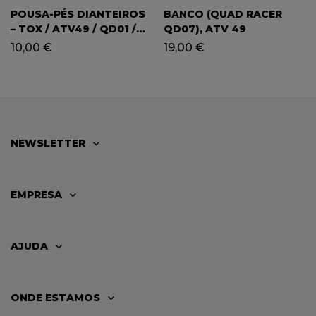
POUSA-PÉS DIANTEIROS
BANCO (QUAD RACER
– TOX / ATV49 / QD01 /
QD07), ATV 49
QD03
10,00
€
19,00
€
NEWSLETTER
EMPRESA
AJUDA
ONDE ESTAMOS