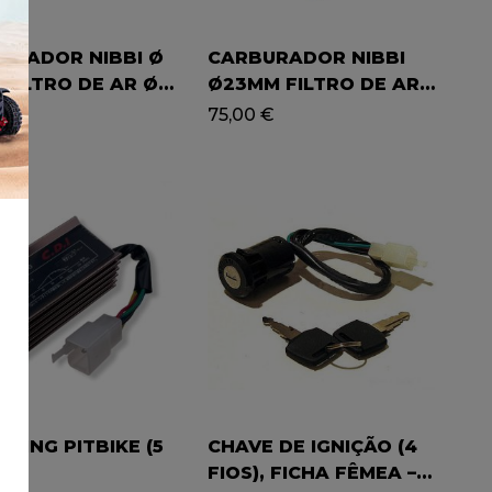
URADOR NIBBI Ø
CARBURADOR NIBBI
 FILTRO DE AR Ø
Ø23MM FILTRO DE AR
/ PITBIKE
Ø 45MM / PITBIKE 150
€
75,00
€
ACING PITBIKE (5
CHAVE DE IGNIÇÃO (4
S)
FIOS), FICHA FÊMEA –