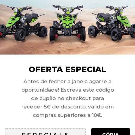
 + BIELA
CARBURADOR NIBBI
CARB
13MM),
FILTRO DE AR Ø 50MM
17MM
0 PITBIKE
/ PITBIKE 190
35MM 
119,00
€
75,00
OFERTA ESPECIAL
Antes de fechar a janela agarre a
oportunidade! Escreva este código
de cupão no checkout para
receber 5€ de desconto, válido em
compras superiores a 10€.
DOR NIBBI
CDI PIT BIKE (5 PINS)
CDI R
ILTRO DE AR
PINO
15,00
€
CÓPIA