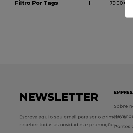
Ø 45MM /
Filtro Por Tags
79,00
€
125/150
EMPRES
NEWSLETTER
Sobre n
Revend
Escreva aqui o seu email para ser o primeiro a
receber todas as novidades e promoções.
Pontos 