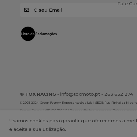
Fale Co
E
m
a
i
l
*
© TOX RACING
-
info@toxmoto.pt
- 263 652 274
© 2003-2024, Green Factory, Representações Lda | SEDE: Rua Pinhal da Misericó
Samora Correia | NIF: 506 782 115 | Todos os direitos reservados. Todos os preços
são exclusivos da loja online. A Green Factory, Representações Lda não se resp
Usamos cookies para garantir que oferecemos a melho
publicados no site.
e aceita a sua utilização.