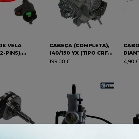
DE VELA
CABEÇA (COMPLETA),
CABO
2-PINS),
140/150 YX (TIPO CRF),
DIAN
PITBIKE
– SA
199,00
€
4,90
ATV 