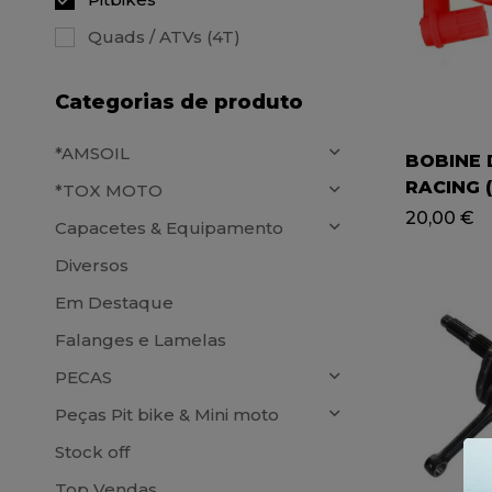
Quads / ATVs (4T)
Categorias de produto
*AMSOIL
BOBINE 
RACING (
*TOX MOTO
PITBIKE
20,00
€
Capacetes & Equipamento
Diversos
Em Destaque
Falanges e Lamelas
PECAS
Peças Pit bike & Mini moto
Stock off
Top Vendas