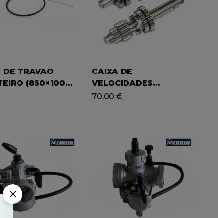
 DE TRAVAO
CAIXA DE
TEIRO (850×1000)
VELOCIDADES
KER, THUNDER,
COMPLETA (S:134MM /
€
70,00
€
49
P:153MM ), YX140-150
PITBIKE