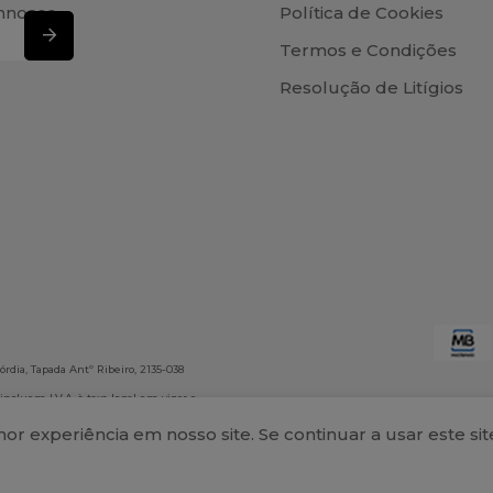
nnosco
Política de Cookies
Termos e Condições
Resolução de Litígios
rdia, Tapada Antº Ribeiro, 2135-038
 incluem I.V.A. à taxa legal em vigor e
onsabiliza por eventuais erros
r experiência em nosso site. Se continuar a usar este s