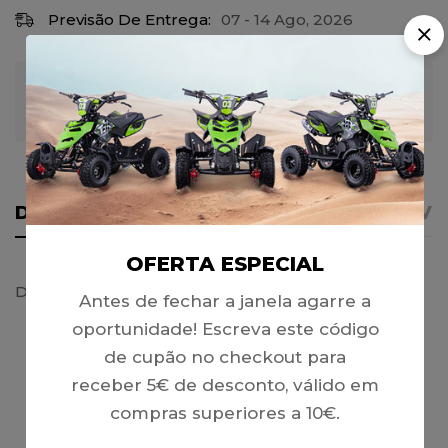
Previsão De Entrega:
07 - 14 Ago, 2026
Garantia de Pagamento 100% Seguro
DETALHES
AVISO IMPORTANTE
REVI
OFERTA ESPECIAL
Desmonta Pneus 400mm
Antes de fechar a janela agarre a
oportunidade! Escreva este código
de cupão no checkout para
PRODUTOS RELACIONADOS
receber 5€ de desconto, válido em
compras superiores a 10€.