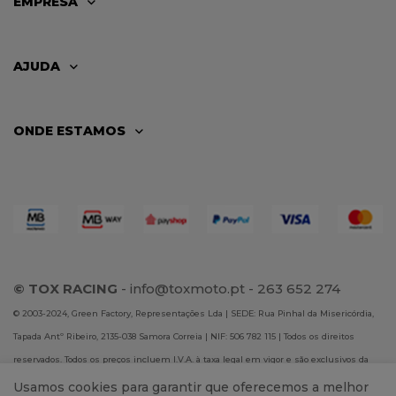
EMPRESA
AJUDA
ONDE ESTAMOS
© TOX RACING
-
info@toxmoto.pt
- 263 652 274
© 2003-2024, Green Factory, Representações Lda | SEDE: Rua Pinhal da Misericórdia,
Tapada Antº Ribeiro, 2135-038 Samora Correia | NIF: 506 782 115 | Todos os direitos
reservados. Todos os preços incluem I.V.A. à taxa legal em vigor e são exclusivos da
loja online. A Green Factory, Representações Lda não se responsabiliza por eventuais
Usamos cookies para garantir que oferecemos a melhor